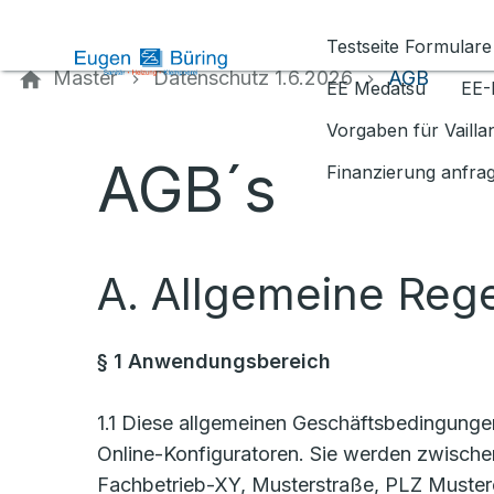
Kontaktieren Sie uns
Testseite Formulare
Master
Datenschutz 1.6.2026
AGB
EE Medatsu
EE-
Vorgaben für Vaill
AGB´s
Finanzierung anfra
A. Allgemeine Reg
§ 1 Anwendungsbereich
1.1 Diese allgemeinen Geschäftsbedingung
Online-Konfiguratoren. Sie werden zwische
Fachbetrieb-XY, Musterstraße, PLZ Mustero