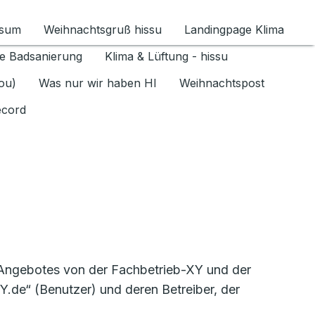
ssum
Weihnachtsgruß hissu
Landingpage Klima
ür Datenschutz 1.6.2026 umschalten
e Badsanierung
Klima & Lüftung - hissu
jou)
Was nur wir haben HI
Weihnachtspost
ecord
-Angebotes von der Fachbetrieb-XY und der
.de“ (Benutzer) und deren Betreiber, der