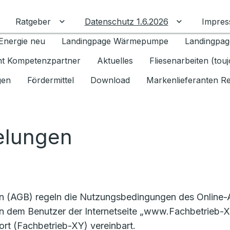
Ratgeber
Datenschutz 1.6.2026
Impre
Untermenü für Ratgeber umschalten
Untermenü f
Energie neu
Landingpage Wärmepumpe
Landingpag
ant Kompetenzpartner
Aktuelles
Fliesenarbeiten (tou
gen
Fördermittel
Download
Markenlieferanten R
elungen
en (AGB) regeln die Nutzungsbedingungen des Online
n dem Benutzer der Internetseite „www.Fachbetrieb-XY
rt (Fachbetrieb-XY) vereinbart.