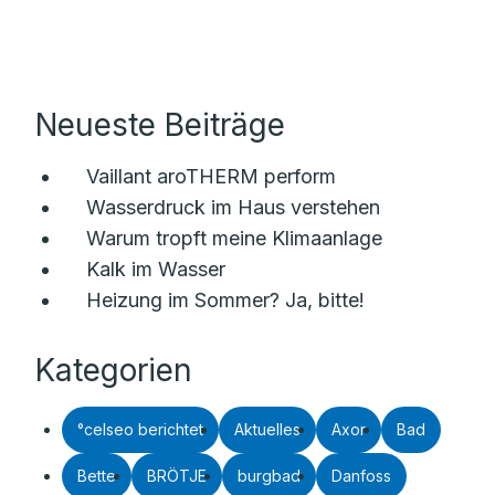
Neueste Beiträge
Vaillant aroTHERM perform
Wasserdruck im Haus verstehen
Warum tropft meine Klimaanlage
Kalk im Wasser
Heizung im Sommer? Ja, bitte!
Kategorien
°celseo berichtet
Aktuelles
Axor
Bad
Bette
BRÖTJE
burgbad
Danfoss