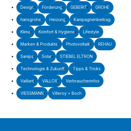
Design
Förderung
GEBERIT
GROHE
hansgrohe
Heizung
Kampagnenbeitrag
Klima
Komfort & Hygiene
Lifestyle
Marken & Produkte
Photovoltaik
REHAU
Sanipa
Solar
STIEBEL ELTRON
Technologie & Zukunft
Tipps & Tricks
Vaillant
VALLOX
Verbraucherinfos
VIESSMANN
Villeroy + Boch