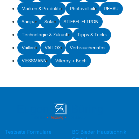
Marken & Produkte
Photovoltaik
REHAU
Sanipa
Solar
STIEBEL ELTRON
Technologie & Zukunft
Tipps & Tricks
Vaillant
VALLOX
Verbraucherinfos
VIESSMANN
Villeroy + Boch
Testseite Formulare
BC Bieder Haustechnik