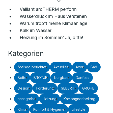
Vaillant aroTHERM perform
Wasserdruck im Haus verstehen
Warum tropft meine Klimaanlage
Kalk im Wasser
Heizung im Sommer? Ja, bitte!
Kategorien
°celseo berichtet
Aktuelles
Axor
Bad
Bette
BRÖTJE
burgbad
Danfoss
Design
Förderung
GEBERIT
GROHE
hansgrohe
Heizung
Kampagnenbeitrag
Klima
Komfort & Hygiene
Lifestyle