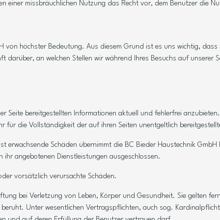
en einer missbräuchlichen Nutzung das Recht vor, dem Benutzer die Nu
H von höchster Bedeutung. Aus diesem Grund ist es uns wichtig, dass S
t darüber, an welchen Stellen wir während Ihres Besuchs auf unserer S
 Seite bereitgestellten Informationen aktuell und fehlerfrei anzubieten.
 für die Vollständigkeit der auf ihren Seiten unentgeltlich bereitgest
nst erwachsende Schäden übernimmt die BC Bieder Haustechnik GmbH kei
 ihr angebotenen Dienstleistungen ausgeschlossen.
oder vorsätzlich verursachte Schäden.
tung bei Verletzung von Leben, Körper und Gesundheit. Sie gelten fern
 beruht. Unter wesentlichen Vertragspflichten, auch sog. Kardinalpflich
n und auf deren Erfüllung der Benutzer vertrauen darf.