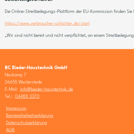
Die Online-Streitbeilegungs-Plattform der EU-Kommission finden Sie h
https://www.verbraucher-schlichter.de/start
„Wir sind nicht bereit und nicht verpflichtet, an einem Streitbeilegu
BC Bieder-Haustechnik GmbH
Neukamp 7
26655 Westerstede
E-Mail:
info@bieder-haustechnik.de
Tel.:
04488 3370
Impressum
Barrierefreiheitserklärung
Datenschutzerklärung
AGB