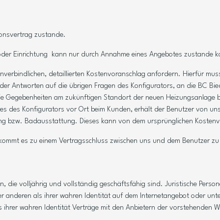
tionsvertrag zustande.
age oder Einrichtung kann nur durch Annahme eines Angebotes zustande 
verbindlichen, detaillierten Kostenvoranschlag anfordern. Hierfür mus
 der Antworten auf die übrigen Fragen des Konfigurators, an die BC B
ir die Gegebenheiten am zukünftigen Standort der neuen Heizungsanlag
 des Konfigurators vor Ort beim Kunden, erhält der Benutzer von uns e
zung bzw. Badausstattung. Dieses kann von dem ursprünglichen Kosten
 kommt es zu einem Vertragsschluss zwischen uns und dem Benutzer z
n, die volljährig und vollständig geschäftsfähig sind. Juristische Pers
einer anderen als ihrer wahren Identität auf dem Internetangebot oder 
 ihrer wahren Identität Verträge mit den Anbietern der vorstehenden