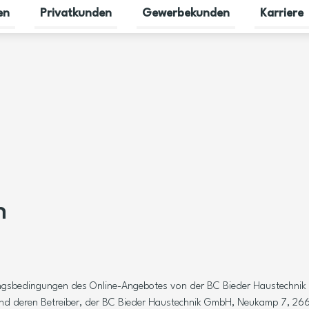
en
Privatkunden
Gewerbekunden
Karriere
Untermenü für Erneuerbare Energien umschalten
Untermenü für Privatkunden umsc
Untermenü 
n
zungsbedingungen des Online-Angebotes von der BC Bieder Haustechnik
 und deren Betreiber, der BC Bieder Haustechnik GmbH, Neukamp 7, 26