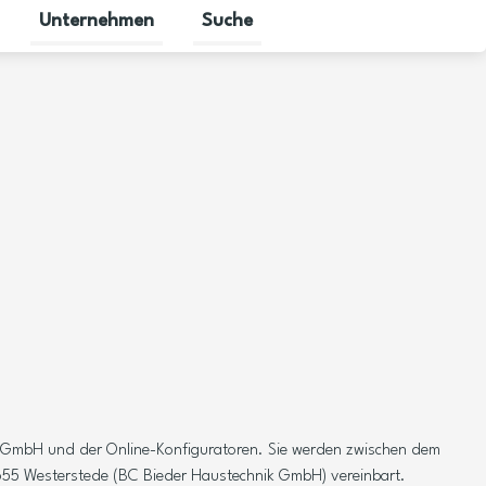
Unternehmen
Suche
halten
für Gewerbekunden umschalten
Untermenü für Karriere umschalten
Untermenü für Unternehmen umscha
 GmbH und der Online-Konfiguratoren. Sie werden zwischen dem
655 Westerstede (BC Bieder Haustechnik GmbH) vereinbart.