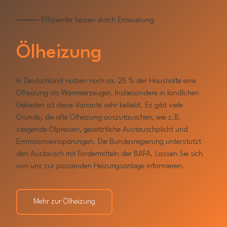
⸻ Effizienter heizen durch Erneuerung
Ölheizung
In Deutschland nutzen noch ca. 25 % der Haushalte eine
Ölheizung als Wärmeerzeuger. Insbesondere in ländlichen
Gebieten ist diese Variante sehr beliebt. Es gibt viele
Gründe, die alte Ölheizung auszutauschen, wie z.B.
steigende Ölpreisen, gesetztliche Austauschplicht und
Emmisionseinsparungen. Die Bundesregierung unterstützt
den Austausch mit Fördermitteln der BAFA. Lassen Sie sich
von uns zur passenden Heizungsanlage informieren.
Mehr zur Ölheizung