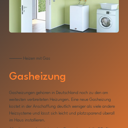
⸻ Heizen mit Gas
Gasheizung
Gasheizungen gehören in Deutschland noch zu den am
weitesten verbreiteten Heizungen. Eine neue Gasheizung
kostet in der Anschaffung deutlich weniger als viele andere
Heizsysteme und lässt sich leicht und platzsparend überall
im Haus installieren.