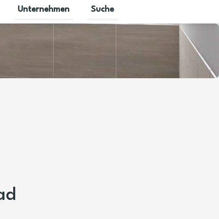
Unternehmen
Suche
halten
für Gewerbekunden umschalten
Untermenü für Karriere umschalten
Untermenü für Unternehmen umscha
ad