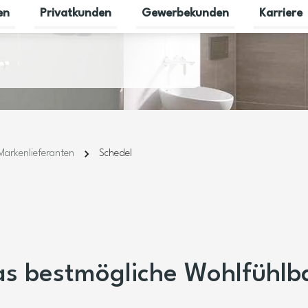
en
Privatkunden
Gewerbekunden
Karriere
Untermenü für Erneuerbare Energien umschalten
Untermenü für Privatkunden umsc
Untermenü 
Markenlieferanten
Schedel
as bestmögliche Wohlfühlb