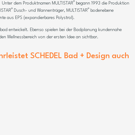
®
en. Unter dem Produktnamen MULTISTAR
begann 1993 die Produktion
®
®
TISTAR
Dusch- und Wannenträger, MULTISTAR
bodenebene
te aus EPS (expandierbares Polystrol).
lbad entwickelt. Ebenso spielen bei der Badplanung kundennahe
n Wellnessbereich von der ersten Idee an sichtbar.
rleistet SCHEDEL Bad + Design auch