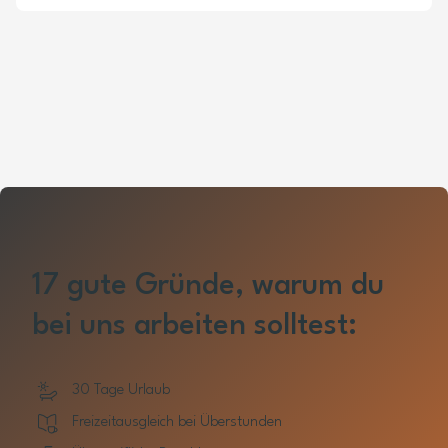
17 gute Gründe, warum du
bei uns arbeiten solltest:
30 Tage Urlaub
Freizeitausgleich bei Überstunden