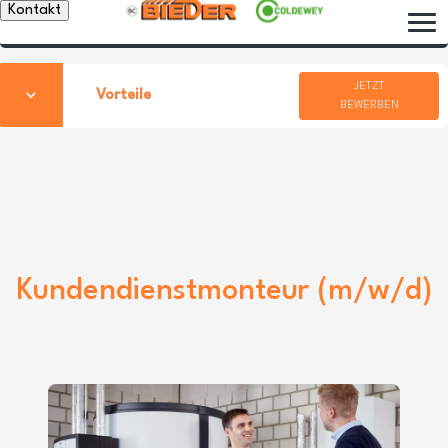
Kontakt
JETZT
Vorteile
BEWERBEN
Kundendienstmonteur (m/w/d)