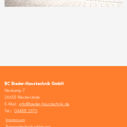
BC Bieder-Haustechnik GmbH
Neukamp 7
26655 Westerstede
E-Mail:
info@bieder-haustechnik.de
Tel.:
04488 3370
Impressum