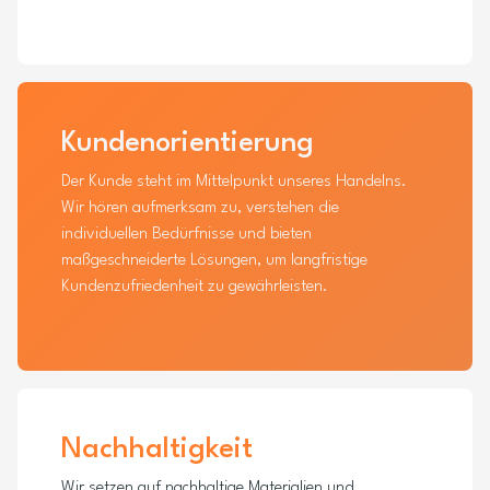
Kundenorientierung
Der Kunde steht im Mittelpunkt unseres Handelns.
Wir hören aufmerksam zu, verstehen die
individuellen Bedürfnisse und bieten
maßgeschneiderte Lösungen, um langfristige
Kundenzufriedenheit zu gewährleisten.
Nachhaltigkeit
Wir setzen auf nachhaltige Materialien und