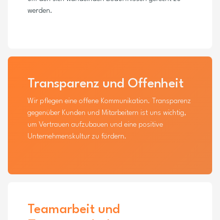
werden.
Transparenz und Offenheit
Wir pflegen eine offene Kommunikation. Transparenz
gegenüber Kunden und Mitarbeitern ist uns wichtig,
um Vertrauen aufzubauen und eine positive
Unternehmenskultur zu fördern.
Teamarbeit und