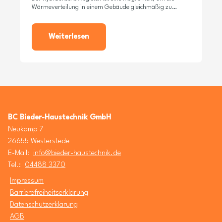
Wärmeverteilung in einem Gebäude gleichmäßig zu
halten.
Weiterlesen
BC Bieder-Haustechnik GmbH
Neukamp 7
26655 Westerstede
E-Mail:
info@bieder-haustechnik.de
Tel.:
04488 3370
Impressum
Barrierefreiheitserklärung
Datenschutzerklärung
AGB