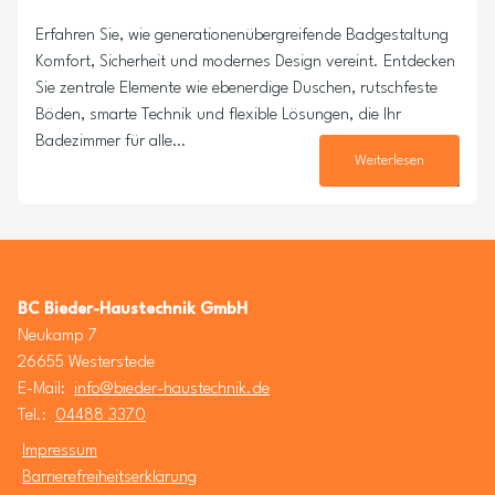
Erfahren Sie, wie generationenübergreifende Badgestaltung
Komfort, Sicherheit und modernes Design vereint. Entdecken
Sie zentrale Elemente wie ebenerdige Duschen, rutschfeste
Böden, smarte Technik und flexible Lösungen, die Ihr
Badezimmer für alle…
Weiterlesen
08. Juli 2025
BC Bieder-Haustechnik GmbH
Neukamp 7
26655 Westerstede
E-Mail:
info@bieder-haustechnik.de
Tel.:
04488 3370
Impressum
Barrierefreiheitserklärung