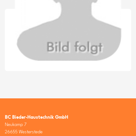
BC Bieder-Haustechnik GmbH
Neukamp 7
26655 Westerstede