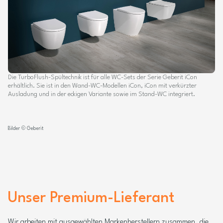
Die TurboFlush-Spültechnik ist für alle WC-Sets der Serie Geberit iCon
erhältlich. Sie ist in den Wand-WC-Modellen iCon, iCon mit verkürzter
Ausladung und in der eckigen Variante sowie im Stand-WC integriert.
Bilder © Geberit
Unser Premium-Lieferant
Wir arbeiten mit ausgewählten Markenherstellern zusammen, die