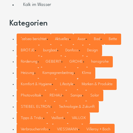
Kalk im Wasser
Kategorien
°celseo berichtet
Aktuelles
Axor
Bad
Bette
BRÖTJE
burgbad
Danfoss
Design
Förderung
GEBERIT
GROHE
hansgrohe
Heizung
Kampagnenbeitrag
Klima
Komfort & Hygiene
Lifestyle
Marken & Produkte
Photovoltaik
REHAU
Sanipa
Solar
STIEBEL ELTRON
Technologie & Zukunft
Tipps & Tricks
Vaillant
VALLOX
Verbraucherinfos
VIESSMANN
Villeroy + Boch