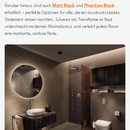
Darüber hinaus sind auch
Matt Black
und
Phantom Black
erhältlich – perfekte Optionen für alle, die ein ausdrucksstarkes
Statement setzen möchten. Schwarz als Trendfarbe im Bad
unterstreicht modernen Minimalismus und verleiht jedem Raum
eine markante, zeitlose Note.