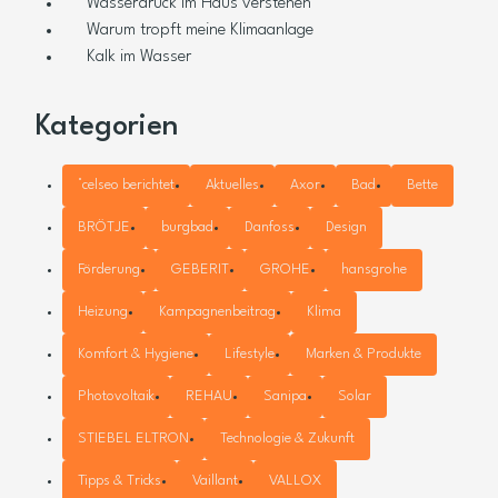
Wasserdruck im Haus verstehen
Warum tropft meine Klimaanlage
Kalk im Wasser
Kategorien
°celseo berichtet
Aktuelles
Axor
Bad
Bette
BRÖTJE
burgbad
Danfoss
Design
Förderung
GEBERIT
GROHE
hansgrohe
Heizung
Kampagnenbeitrag
Klima
Komfort & Hygiene
Lifestyle
Marken & Produkte
Photovoltaik
REHAU
Sanipa
Solar
STIEBEL ELTRON
Technologie & Zukunft
Tipps & Tricks
Vaillant
VALLOX