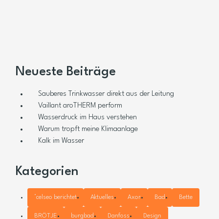
Neueste Beiträge
Sauberes Trinkwasser direkt aus der Leitung
Vaillant aroTHERM perform
Wasserdruck im Haus verstehen
Warum tropft meine Klimaanlage
Kalk im Wasser
Kategorien
°celseo berichtet
Aktuelles
Axor
Bad
Bette
BRÖTJE
burgbad
Danfoss
Design