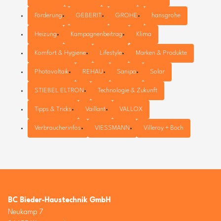
Förderung
GEBERIT
GROHE
hansgrohe
Heizung
Kampagnenbeitrag
Klima
Komfort & Hygiene
Lifestyle
Marken & Produkte
Photovoltaik
REHAU
Sanipa
Solar
STIEBEL ELTRON
Technologie & Zukunft
Tipps & Tricks
Vaillant
VALLOX
Verbraucherinfos
VIESSMANN
Villeroy + Boch
BC Bieder-Haustechnik GmbH
Neukamp 7